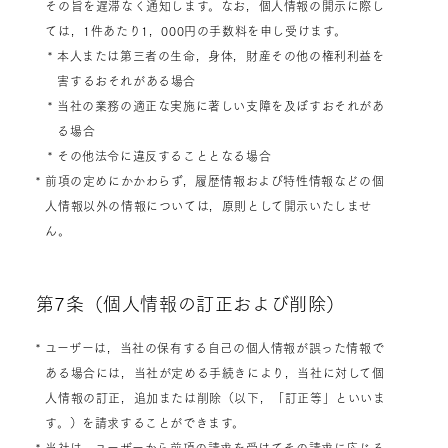
その旨を遅滞なく通知します。なお，個人情報の開示に際し
ては，1件あたり1，000円の手数料を申し受けます。
* 本人または第三者の生命，身体，財産その他の権利利益を
害するおそれがある場合
* 当社の業務の適正な実施に著しい支障を及ぼすおそれがあ
る場合
* その他法令に違反することとなる場合
* 前項の定めにかかわらず，履歴情報および特性情報などの個
人情報以外の情報については，原則として開示いたしませ
ん。
第7条（個人情報の訂正および削除）
* ユーザーは，当社の保有する自己の個人情報が誤った情報で
ある場合には，当社が定める手続きにより，当社に対して個
人情報の訂正，追加または削除（以下，「訂正等」といいま
す。）を請求することができます。
* 当社は，ユーザーから前項の請求を受けてその請求に応じる