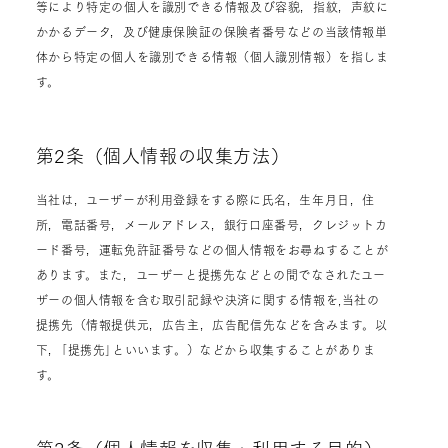
等により特定の個人を識別できる情報及び容貌，指紋，声紋に
かかるデータ，及び健康保険証の保険者番号などの当該情報単
体から特定の個人を識別できる情報（個人識別情報）を指しま
す。
第2条（個人情報の収集方法）
当社は，ユーザーが利用登録をする際に氏名，生年月日，住
所，電話番号，メールアドレス，銀行口座番号，クレジットカ
ード番号，運転免許証番号などの個人情報をお尋ねすることが
あります。また，ユーザーと提携先などとの間でなされたユー
ザーの個人情報を含む取引記録や決済に関する情報を,当社の
提携先（情報提供元，広告主，広告配信先などを含みます。以
下，｢提携先｣といいます。）などから収集することがありま
す。
第3条（個人情報を収集・利用する目的）