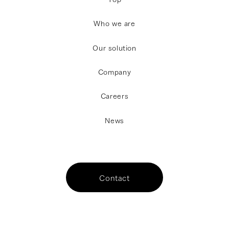
W
h
o
w
e
a
r
e
O
u
r
s
o
l
u
t
i
o
n
C
o
m
p
a
n
y
C
a
r
e
e
r
s
N
e
w
s
Contact