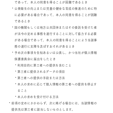
であって，本人の同意を得ることが困難であるとき
* 公衆衛生の向上または児童の健全な育成の推進のために特
に必要がある場合であって，本人の同意を得ることが困難
であるとき
* 国の機関もしくは地方公共団体またはその委託を受けた者
が法令の定める事務を遂行することに対して協力する必要
がある場合であって，本人の同意を得ることにより当該事
務の遂行に支障を及ぼすおそれがあるとき
* 予め次の事項を告知あるいは公表し，かつ当社が個人情報
保護委員会に届出をしたとき
* 利用目的に第三者への提供を含むこと
* 第三者に提供されるデータの項目
* 第三者への提供の手段または方法
* 本人の求めに応じて個人情報の第三者への提供を停止す
ること
* 本人の求めを受け付ける方法
* 前項の定めにかかわらず，次に掲げる場合には，当該情報の
提供先は第三者に該当しないものとします。